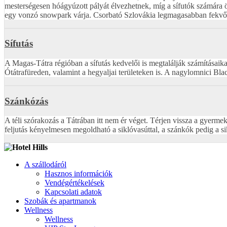
mesterségesen hóágyúzott pályát élvezhetnek, míg a sífutók számára ö
egy vonzó snowpark várja. Csorbató Szlovákia legmagasabban fekvő sí
Sífutás
A Magas-Tátra régióban a sífutás kedvelői is megtalálják számításai
Ótátrafüreden, valamint a hegyaljai területeken is. A nagylomnici Bla
Szánkózás
A téli szórakozás a Tátrában itt nem ér véget. Térjen vissza a gyerme
feljutás kényelmesen megoldható a siklóvasúttal, a szánkók pedig a sik
A szállodáról
Hasznos információk
Vendégértékelések
Kapcsolati adatok
Szobák és apartmanok
Wellness
Wellness