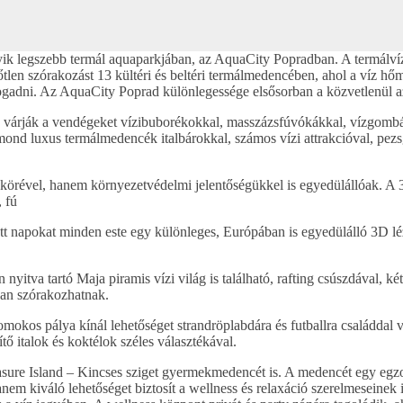
gyik legszebb termál aquaparkjában, az AquaCity Popradban. A termálv
őtlen szórakozást 13 kültéri és beltéri termálmedencében, ahol a víz hő
ogadni. Az AquaCity Poprad különlegessége elsősorban a közvetlenül a
k várják a vendégeket vízibuborékokkal, masszázsfúvókákkal, vízgombáv
ond luxus termálmedencék italbárokkal, számos vízi attrakcióval, pezs
 körével, hanem környezetvédelmi jelentőségükkel is egyedülállóak. A 
 fú
tött napokat minden este egy különleges, Európában is egyedülálló 3D
nyitva tartó Maja piramis vízi világ is található, rafting csúszdával, 
ban szórakozhatnak.
 homokos pálya kínál lehetőséget strandröplabdára és futballra családda
ő italok és koktélok széles választékával.
sure Island – Kincses sziget gyermekmedencét is. A medencét egy egzotik
em kiváló lehetőséget biztosít a wellness és relaxáció szerelmeseinek