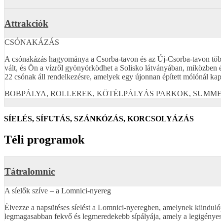
Attrakciók
CSÓNAKÁZÁS
A csónakázás hagyománya a Csorba-tavon és az Új-Csorba-tavon több mi
vált, és Ön a vízről gyönyörködhet a Solisko látványában, miközben é
22 csónak áll rendelkezésre, amelyek egy újonnan épített mólónál kapta
BOBPÁLYA, ROLLEREK, KÖTÉLPÁLYÁS PARKOK, SUMM
SÍELÉS, SÍFUTÁS, SZÁNKÓZÁS, KORCSOLYÁZÁS
Téli programok
Tátralomnic
A síelők szíve – a Lomnici-nyereg
Élvezze a napsütéses síelést a Lomnici-nyeregben, amelynek kiinduló
legmagasabban fekvő és legmeredekebb sípályája, amely a legigényese