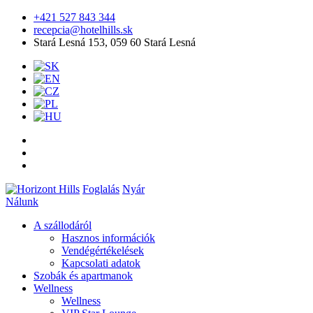
+421 527 843 344
recepcia@hotelhills.sk
Stará Lesná 153, 059 60 Stará Lesná
Foglalás
Nyár
Nálunk
A szállodáról
Hasznos információk
Vendégértékelések
Kapcsolati adatok
Szobák és apartmanok
Wellness
Wellness