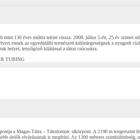
nt 130 éves múltra tekint vissza. 2008. július 5-én, 25 év szünet után
lvezi ennek az egyedülálló természeti különlegességnek a nyugodt vízfe
k helyet, lenyűgöző kilátással a tátrai csúcsokra.
ER TUBING
pontja a Magas-Tátra – Tátralomnic síközpont. A 2190 m tengerszint f
bb síelők elvárásainak is megfelel. Az 1300 méteres szintkülönbség, 