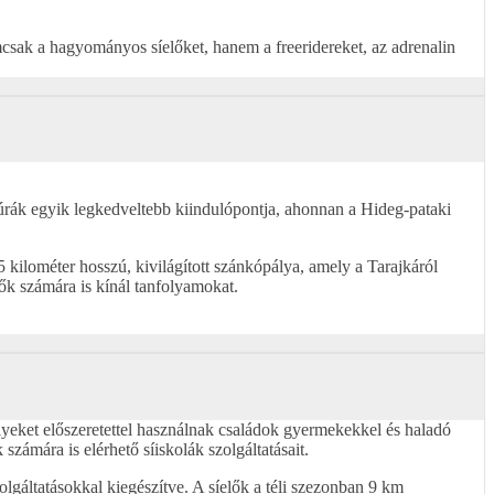
sak a hagyományos síelőket, hanem a freeridereket, az adrenalin
i túrák egyik legkedveltebb kiindulópontja, ahonnan a Hideg-pataki
 kilométer hosszú, kivilágított szánkópálya, amely a Tarajkáról
dők számára is kínál tanfolyamokat.
yeket előszeretettel használnak családok gyermekekkel és haladó
zámára is elérhető síiskolák szolgáltatásait.
olgáltatásokkal kiegészítve. A síelők a téli szezonban 9 km