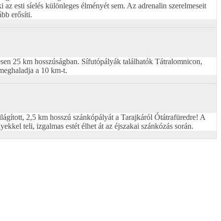
 az esti síelés különleges élményét sem. Az adrenalin szerelmeseit
b erősíti.
zesen 25 km hosszúságban. Sífutópályák találhatók Tátralomnicon,
 meghaladja a 10 km-t.
ilágított, 2,5 km hosszú szánkópályát a Tarajkáról Ótátrafüredre! A
kkel teli, izgalmas estét élhet át az éjszakai szánkózás során.