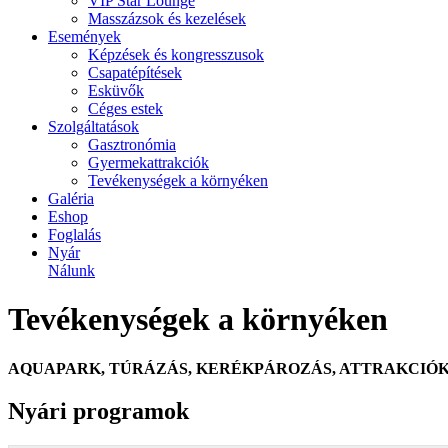
VIP Star Lounge
Masszázsok és kezelések
Események
Képzések és kongresszusok
Csapatépítések
Esküvők
Céges estek
Szolgáltatások
Gasztronómia
Gyermekattrakciók
Tevékenységek a környéken
Galéria
Eshop
Foglalás
Nyár
Nálunk
Tevékenységek a környéken
AQUAPARK, TÚRÁZÁS, KERÉKPÁROZÁS, ATTRAKCIÓ
Nyári programok