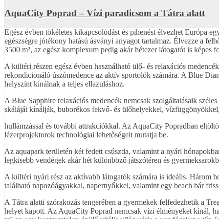
AquaCity Poprad – Vízi paradicsom a Tátra alatt
Egész évben tökéletes kikapcsolódást és pihenést élvezhet Európa e
egészségre jótékony hatású ásványi anyagot tartalmaz. Élvezze a felh
3500 m², az egész komplexum pedig akár hétezer látogatót is képes f
A kültéri részen egész évben használható ülő- és relaxációs medencé
rekondicionáló úszómedence az aktív sportolók számára. A Blue Diam
helyszínt kínálnak a teljes ellazuláshoz.
A Blue Sapphire relaxációs medencék nemcsak szolgáltatásaik széles
skáláját kínálják, buborékos fekvő- és ülőhelyekkel, vízfüggönyökkel,
hullámzással és további attrakciókkal. Az AquaCity Popradban eltöl
lézerprojektorok technológiai lehetőségeit mutatja be.
Az aquapark területén két fedett csúszda, valamint a nyári hónapokban 
legkisebb vendégek akár hét különböző játszótéren és gyermeksarok
A kültéri nyári rész az aktívabb látogatók számára is ideális. Három
található napozóágyakkal, napernyőkkel, valamint egy beach bár frissít
A Tátra alatti szórakozás tengerében a gyermekek felfedezhetik a Trea
helyet kapott. Az AquaCity Poprad nemcsak vízi élményeket kínál, han