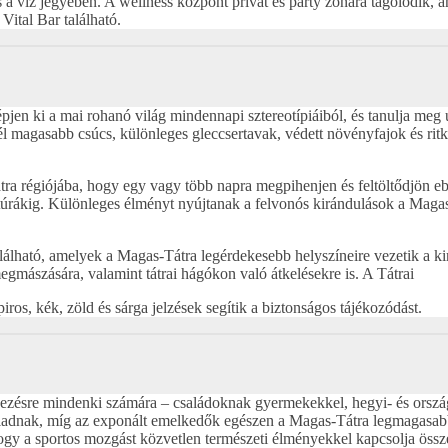
és a víz jegyében. A wellness központ privát és party zónára tagolódik,
Vital Bar található.
jen ki a mai rohanó világ mindennapi sztereotípiáiból, és tanulja meg 
 magasabb csúcs, különleges gleccsertavak, védett növényfajok és ritka 
tra régiójába, hogy egy vagy több napra megpihenjen és feltöltődjön 
gyi túrákig. Különleges élményt nyújtanak a felvonós kirándulások a Mag
alálható, amelyek a Magas-Tátra legérdekesebb helyszíneire vezetik a k
mászására, valamint tátrai hágókon való átkelésekre is. A Tátrai
piros, kék, zöld és sárga jelzések segítik a biztonságos tájékozódást.
kezésre mindenki számára – családoknak gyermekekkel, hegyi- és orszá
aladnak, míg az exponált emelkedők egészen a Magas-Tátra legmagasabb 
hogy a sportos mozgást közvetlen természeti élményekkel kapcsolja össz