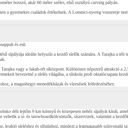
ilométer hosszú, akár 60 méter széles, első osztályú carving pályán.
ösen a gyermekes családok értékelnek. A Lomnici-nyereg vonzereje nemc
nappali és esti
tésű sípályája ideális helyszín a kezdő síelők számára. A Tarajka a tél
ak.
 Tarajka vagy a Jakab-rét síközpont. Különösen népszerű attrakció a 2,5
mekeit bevezetné a síelés világába, a síiskola profi oktatócsapata kez
ázáshoz, a magashegyi menedékházak és vízesések felfedezéséhez.
isko déli lejtőin 9 km könnyű és közepesen nehéz sípályát kínál, amel
 vehetik a sí- és snowboardkölcsönzők, síszervizek, valamint a kezdők s
oz, lesikló síeléshez és sífutáshoz, mindezt a legmagasabb színvonalú sz