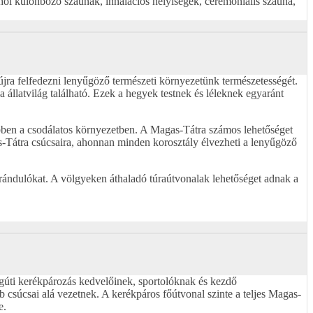
 ahol különböző szaunák, inhalációs helyiségek, ceremoniális szauna,
újra felfedezni lenyűgöző természeti környezetünk természetességét.
állatvilág található. Ezek a hegyek testnek és léleknek egyaránt
ebben a csodálatos környezetben. A Magas-Tátra számos lehetőséget
as-Tátra csúcsaira, ahonnan minden korosztály élvezheti a lenyűgöző
irándulókat. A völgyeken áthaladó túraútvonalak lehetőséget adnak a
gúti kerékpározás kedvelőinek, sportolóknak és kezdő
csúcsai alá vezetnek. A kerékpáros főútvonal szinte a teljes Magas-
e.