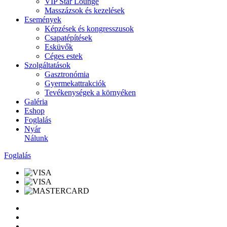
VIP Star Lounge
Masszázsok és kezelések
Események
Képzések és kongresszusok
Csapatépítések
Esküvők
Céges estek
Szolgáltatások
Gasztronómia
Gyermekattrakciók
Tevékenységek a környéken
Galéria
Eshop
Foglalás
Nyár
Nálunk
Foglalás