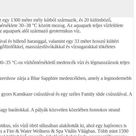
íz egy 1300 méter mély kútból származik, és 20 különböző,
mérséklete 30–38 °C között mozog. Az aquapark teljes vízfelülete
z aquapark alól származó geotermikus víz.
al és billenő haranggal, valamint egy 33 méter hosszú kültéri
gőfürdőkkel, masszázsfúvókákkal és vízsugarakkal tökéletes
30–35 °C-os vízhőmérsékletű medencék vízi és légmasszázsok teljes
 lézershow zárja a Blue Sapphire medencékben, amely a legmodernebb
két gyors Kamikaze csúszdával és egy széles Family slide csúszdával. A
l vagy barátokkal. A pályák közvetlen közelében homokos strand
us, sós vízű öböl stílusában alakították ki, ahol egy hajóroncs is
 is a Fire & Water Wellness & Spa Vitális Világban. Több mint 1590