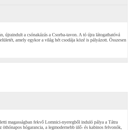
, újraindult a csónakázás a Csorba-tavon. A tó újra látogathatóvá
lületét, amely egykor a világ hét csodája közé is pályázott. Összesen
eletti magasságban fekvő Lomnici-nyeregből induló pálya a Tátra
az öthónapos hógarancia, a legmodernebb ülő- és kabinos felvonók,