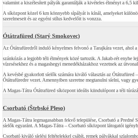
valamint a kiszélesített pályák garantálják a kivételes élményt a 6,5 k
A síközpont közel 6 km könnyebb sípályát is kínál, amelyeket külön
szerelmeseit és az egyéni stílus kedvelőit is vonzza.
Ótátrafüred (Starý Smokovec)
Az Ótátrafüredről induló kényelmes felvonó a Tarajkára vezet, ahol a 
szánkózás a legjobb téli élmények közé tartozik. A Jakab-rét enyhe lej
vízesésekhez és a magashegyi menedékházakhoz vezetnek az útvonal
A kevésbé gyakorlott síelők számára kiváló választás az Ótátrafüred –
Ótátrafüredre vezet. Amennyiben szeretne megtanulni síelni, vagy gyer
A Magas-Tátra Ótátrafüred síközpont ideális kiindulópont a téli túr
Csorbató (Štrbské Pleso)
A Magas-Tátra legmagasabban fekvő települése, Csorbató a Predné Sol
síelők egyaránt. A Magas-Tátra – Csorbató síközpont látogatói igénybe
Csorbató kiváló síelési feltételekkel csábít, remek pályákkal szlalomh