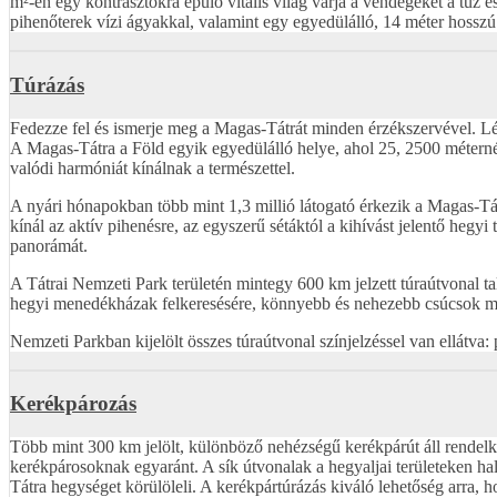
m²-en egy kontrasztokra épülő vitális világ várja a vendégeket a tűz 
pihenőterek vízi ágyakkal, valamint egy egyedülálló, 14 méter hosszú 
Túrázás
Fedezze fel és ismerje meg a Magas-Tátrát minden érzékszervével. Lép
A Magas-Tátra a Föld egyik egyedülálló helye, ahol 25, 2500 méternél
valódi harmóniát kínálnak a természettel.
A nyári hónapokban több mint 1,3 millió látogató érkezik a Magas-Tá
kínál az aktív pihenésre, az egyszerű sétáktól a kihívást jelentő he
panorámát.
A Tátrai Nemzeti Park területén mintegy 600 km jelzett túraútvonal t
hegyi menedékházak felkeresésére, könnyebb és nehezebb csúcsok meg
Nemzeti Parkban kijelölt összes túraútvonal színjelzéssel van ellátva: 
Kerékpározás
Több mint 300 km jelölt, különböző nehézségű kerékpárút áll rendel
kerékpárosoknak egyaránt. A sík útvonalak a hegyaljai területeken h
Tátra hegységet körülöleli. A kerékpártúrázás kiváló lehetőség arra, 