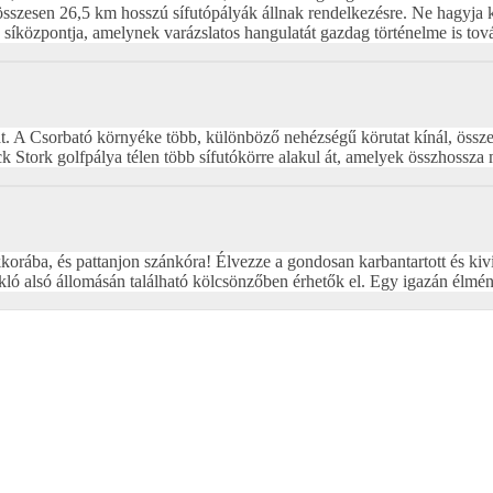
sszesen 26,5 km hosszú sífutópályák állnak rendelkezésre. Ne hagyja ki
központja, amelynek varázslatos hangulatát gazdag történelme is továb
kat. A Csorbató környéke több, különböző nehézségű körutat kínál, öss
ck Stork golfpálya télen több sífutókörre alakul át, amelyek összhossza
kkorába, és pattanjon szánkóra! Élvezze a gondosan karbantartott és kiv
ló alsó állomásán található kölcsönzőben érhetők el. Egy igazán élménye