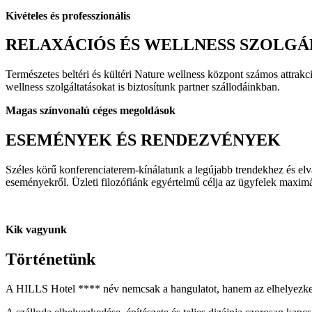
Kivételes és professzionális
RELAXÁCIÓS ÉS WELLNESS SZOLG
Természetes beltéri és kültéri Nature wellness központ számos attrak
wellness szolgáltatásokat is biztosítunk partner szállodáinkban.
Magas színvonalú céges megoldások
ESEMÉNYEK ÉS RENDEZVÉNYEK
Széles körű konferenciaterem-kínálatunk a legújabb trendekhez és el
eseményekről. Üzleti filozófiánk egyértelmű célja az ügyfelek maximá
Kik vagyunk
Történetünk
A HILLS Hotel **** név nemcsak a hangulatot, hanem az elhelyezkedé