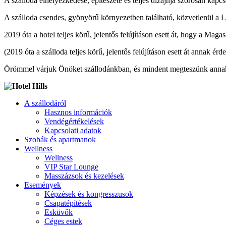
A szálloda elhelyezkedése, építészete és teljes dizájnja szorosan kapc
A szálloda csendes, gyönyörű környezetben található, közvetlenül a L
2019 óta a hotel teljes körű, jelentős felújításon esett át, hogy a Mag
(2019 óta a szálloda teljes körű, jelentős felújításon esett át annak 
Örömmel várjuk Önöket szállodánkban, és mindent megteszünk annak é
A szállodáról
Hasznos információk
Vendégértékelések
Kapcsolati adatok
Szobák és apartmanok
Wellness
Wellness
VIP Star Lounge
Masszázsok és kezelések
Események
Képzések és kongresszusok
Csapatépítések
Esküvők
Céges estek