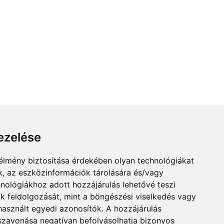
ezelése
 élmény biztosítása érdekében olyan technológiákat
ik, az eszközinformációk tárolására és/vagy
hnológiákhoz adott hozzájárulás lehetővé teszi
 feldolgozását, mint a böngészési viselkedés vagy
asznált egyedi azonosítók. A hozzájárulás
zavonása negatívan befolyásolhatja bizonyos