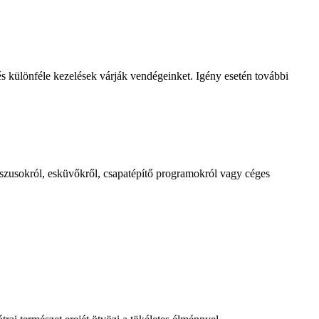
és különféle kezelések várják vendégeinket. Igény esetén további
sszusokról, esküvőkről, csapatépítő programokról vagy céges