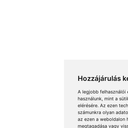
Hozzájárulás k
A legjobb felhasználói
használunk, mint a süt
elérésére. Az ezen tec
számunkra olyan adatok
az ezen a weboldalon h
megtagadása vagy viss