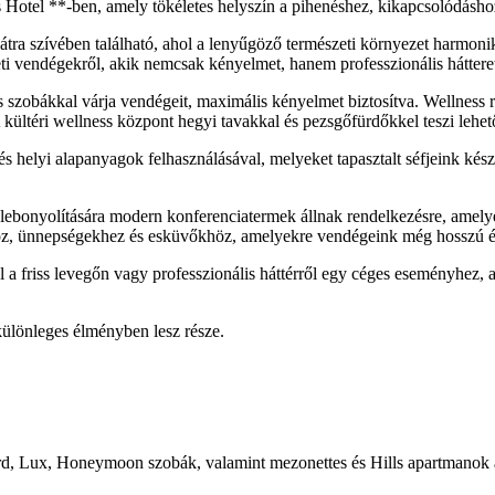
 Hotel **-ben, amely tökéletes helyszín a pihenéshez, kikapcsolódáshoz
átra szívében található, ahol a lenyűgöző természeti környezet harmon
ti vendégekről, akik nemcsak kényelmet, hanem professzionális hátteret
os szobákkal várja vendégeit, maximális kényelmet biztosítva. Wellnes
 kültéri wellness központ hegyi tavakkal és pezsgőfürdőkkel teszi lehet
 helyi alapanyagok felhasználásával, melyeket tapasztalt séfjeink készí
ebonyolítására modern konferenciatermek állnak rendelkezésre, amely
oz, ünnepségekhez és esküvőkhöz, amelyekre vendégeink még hosszú é
 a friss levegőn vagy professzionális háttérről egy céges eseményhez,
különleges élményben lesz része.
rd, Lux, Honeymoon szobák, valamint mezonettes és Hills apartmanok ál