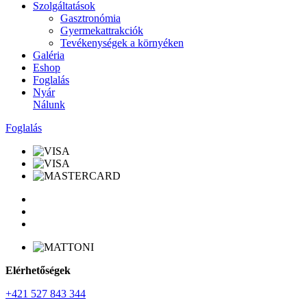
Szolgáltatások
Gasztronómia
Gyermekattrakciók
Tevékenységek a környéken
Galéria
Eshop
Foglalás
Nyár
Nálunk
Foglalás
Elérhetőségek
+421 527 843 344