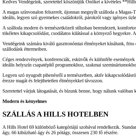
Kedves Vendégeink, szeretettel köszöntjük Önöket a kivételes **Hills
A magas színvonalon felszerelt, újonnan megnyílt szálloda a Magas-T
ideális, legyen szó gyermekes családokról, párokról vagy igényes üzle
A szálloda modern és természetközeli stílusban berendezett, komfort
tökéletes kikapcsolódást, csodálatos kilátással a környező hegyekre. A
Vendégeink számára kiváló gasztronómiai élményeket kínálunk, friss és
szállodánk éttermeiben.
Céges rendezvények, konferenciák, esküvők és különféle események l
ideális helyszín csapatépítő programokhoz, szakmai szemináriumokh
Legyen szó nyugodt pihenésről a természetben, aktív kikapcsolódásról
érezze magát és felejthetetlen élményekkel távozzon.
Szeretettel várjuk látogatását, és bízunk benne, hogy nálunk valóban 
Modern és kényelmes
SZÁLLÁS A HILLS HOTELBEN
A Hills Hotel 69 különböző kategóriájú szobával rendelkezik. Standa
ágy, 66 kihúzható ágy és 26 pótágy, összesen 230 fő részére.