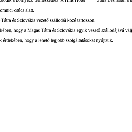
solódik a környező természethez. A Hills Hotel **** Stará Lesnában a tát
omnici-csúcs alatt.
as-Tátra és Szlovákia vezető szállodái közé tartozzon.
érdekében, hogy a Magas-Tátra és Szlovákia egyik vezető szállodájává vál
rdekében, hogy a lehető legjobb szolgáltatásokat nyújtsuk.