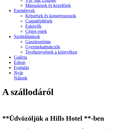
VIP Star Lounge
Masszázsok és kezelések
Események
Képzések és kongresszusok
Csapatépítések
Esküvők
Céges estek
Szolgáltatások
Gasztronómia
Gyermekattrakciók
Tevékenységek a környéken
Galéria
Eshop
Foglalás
Nyár
Nálunk
A szállodáról
**Üdvözöljük a Hills Hotel **-ben