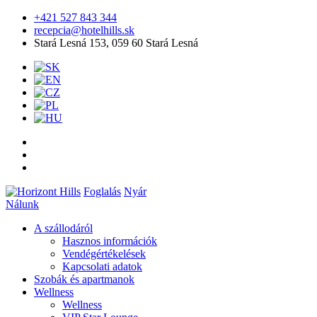
+421 527 843 344
recepcia@hotelhills.sk
Stará Lesná 153, 059 60 Stará Lesná
Foglalás
Nyár
Nálunk
A szállodáról
Hasznos információk
Vendégértékelések
Kapcsolati adatok
Szobák és apartmanok
Wellness
Wellness