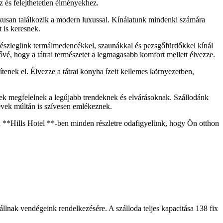
 és felejthetetlen élményekhez.
ikusan találkozik a modern luxussal. Kínálatunk mindenki számára
 is keresnek.
s részlegünk termálmedencékkel, szaunákkal és pezsgőfürdőkkel kínál
ővé, hogy a tátrai természetet a legmagasabb komfort mellett élvezze.
tenek el. Élvezze a tátrai konyha ízeit kellemes környezetben,
ek megfelelnek a legújabb trendeknek és elvárásoknak. Szállodánk
vek múltán is szívesen emlékeznek.
 a **Hills Hotel **-ben minden részletre odafigyelünk, hogy Ön otthon
lnak vendégeink rendelkezésére. A szálloda teljes kapacitása 138 fix