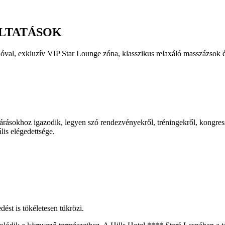
ÁLTATÁSOK
cióval, exkluzív VIP Star Lounge zóna, klasszikus relaxáló masszázsok 
várásokhoz igazodik, legyen szó rendezvényekről, tréningekről, kongre
lis elégedettsége.
st is tökéletesen tükrözi.