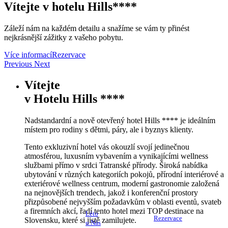
Vítejte v hotelu Hills****
Záleží nám na každém detailu a snažíme se vám ty přinést
nejkrásnější zážitky z vašeho pobytu.
Více informací
Rezervace
Previous
Next
Vítejte
v
Hotelu Hills ****
Nadstandardní a nově otevřený hotel Hills **** je ideálním
místem pro rodiny s dětmi, páry, ale i byznys klienty.
Tento exkluzivní hotel vás okouzlí svojí jedinečnou
atmosférou, luxusním vybavením a vynikajícími wellness
službami přímo v srdci Tatranské přírody. Široká nabídka
ubytování v různých kategoriích pokojů, přírodní interiérové ​​a
exteriérové ​​wellness centrum, moderní gastronomie založená
na nejnovějších trendech, jakož i konferenční prostory
přizpůsobené nejvyšším požadavkům v oblasti eventů, svateb
a firemních akcí, řadí tento hotel mezi TOP destinace na
Léto
Rezervace
Slovensku, které si jistě zamilujete.
u Nás