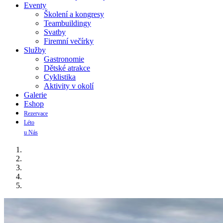
Eventy
Školení a kongresy
Teambuildingy
Svatby
Firemní večírky
Služby
Gastronomie
Dětské atrakce
Cyklistika
Aktivity v okolí
Galerie
Eshop
Rezervace
Léto
u Nás