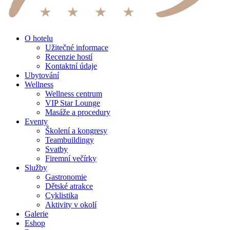
O hotelu
Užitečné informace
Recenzie hostí
Kontaktní údaje
Ubytování
Wellness
Wellness centrum
VIP Star Lounge
Masáže a procedury
Eventy
Školení a kongresy
Teambuildingy
Svatby
Firemní večírky
Služby
Gastronomie
Dětské atrakce
Cyklistika
Aktivity v okolí
Galerie
Eshop