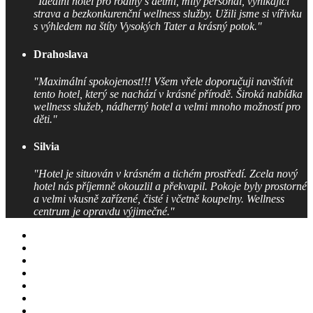
"Ideální hotel pro rodiny s dětmi, milý personál, vynikající
strava a bezkonkurenční wellness služby. Užili jsme si vířivku
s výhledem na štíty Vysokých Tater a krásný potok."
Drahoslava
"Maximální spokojenost!!! Všem vřele doporučuji navštívit
tento hotel, který se nachází v krásné přírodě. Široká nabídka
wellness služeb, nádherný hotel a velmi mnoho možností pro
děti."
Silvia
"Hotel je situován v krásném a tichém prostředí. Zcela nový
hotel nás příjemně okouzlil a překvapil. Pokoje byly prostorné
a velmi vkusně zařízené, čisté i včetně koupelny. Wellness
centrum je opravdu výjimečné."