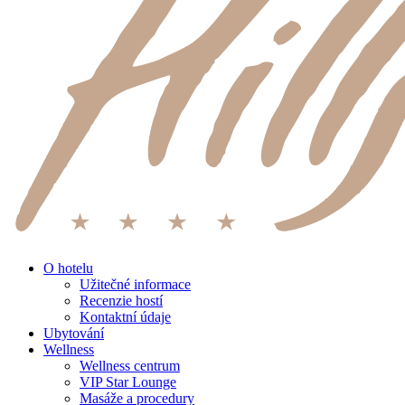
O hotelu
Užitečné informace
Recenzie hostí
Kontaktní údaje
Ubytování
Wellness
Wellness centrum
VIP Star Lounge
Masáže a procedury