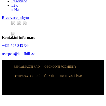
Rezervace
Léto
u Nás
Rezervace pobytu
Kontaktní informace
+421 527 843 344
recepcia@hotelhills.sk
REKLAMAČNÍ ŘÁD
OBCHODNÍ PODMÍNKY
OCHRANA OSOBNÍCH ÚDAJŮ
UBYTOVACÍ ŘÁD
© Tatra Trading International s.r.o.