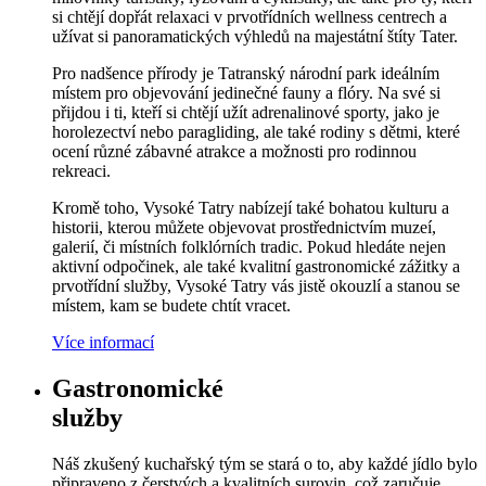
si chtějí dopřát relaxaci v prvotřídních wellness centrech a
užívat si panoramatických výhledů na majestátní štíty Tater.
Pro nadšence přírody je Tatranský národní park ideálním
místem pro objevování jedinečné fauny a flóry. Na své si
přijdou i ti, kteří si chtějí užít adrenalinové sporty, jako je
horolezectví nebo paragliding, ale také rodiny s dětmi, které
ocení různé zábavné atrakce a možnosti pro rodinnou
rekreaci.
Kromě toho, Vysoké Tatry nabízejí také bohatou kulturu a
historii, kterou můžete objevovat prostřednictvím muzeí,
galerií, či místních folklórních tradic. Pokud hledáte nejen
aktivní odpočinek, ale také kvalitní gastronomické zážitky a
prvotřídní služby, Vysoké Tatry vás jistě okouzlí a stanou se
místem, kam se budete chtít vracet.
Více informací
Gastronomické
služby
Náš zkušený kuchařský tým se stará o to, aby každé jídlo bylo
připraveno z čerstvých a kvalitních surovin, což zaručuje