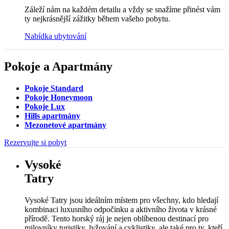
Záleží nám na každém detailu a vždy se snažíme přinést vám
ty nejkrásnější zážitky během vašeho pobytu.
Nabídka ubytování
Pokoje a Apartmány
Pokoje Standard
Pokoje Honeymoon
Pokoje Lux
Hills apartmány
Mezonetové apartmány
Rezervujte si pobyt
Vysoké
Tatry
Vysoké Tatry jsou ideálním místem pro všechny, kdo hledají
kombinaci luxusního odpočinku a aktivního života v krásné
přírodě. Tento horský ráj je nejen oblíbenou destinací pro
milovníky turistiky, lyžování a cyklistiky, ale také pro ty, kteří