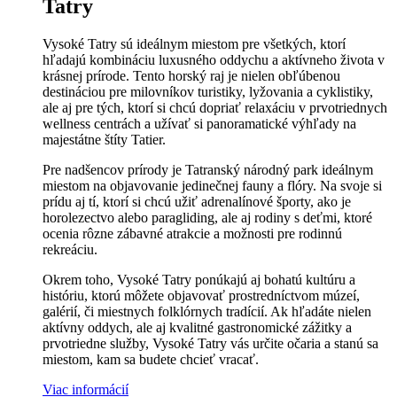
Tatry
Vysoké Tatry sú ideálnym miestom pre všetkých, ktorí
hľadajú kombináciu luxusného oddychu a aktívneho života v
krásnej prírode. Tento horský raj je nielen obľúbenou
destináciou pre milovníkov turistiky, lyžovania a cyklistiky,
ale aj pre tých, ktorí si chcú dopriať relaxáciu v prvotriednych
wellness centrách a užívať si panoramatické výhľady na
majestátne štíty Tatier.
Pre nadšencov prírody je Tatranský národný park ideálnym
miestom na objavovanie jedinečnej fauny a flóry. Na svoje si
prídu aj tí, ktorí si chcú užiť adrenalínové športy, ako je
horolezectvo alebo paragliding, ale aj rodiny s deťmi, ktoré
ocenia rôzne zábavné atrakcie a možnosti pre rodinnú
rekreáciu.
Okrem toho, Vysoké Tatry ponúkajú aj bohatú kultúru a
históriu, ktorú môžete objavovať prostredníctvom múzeí,
galérií, či miestnych folklórnych tradícií. Ak hľadáte nielen
aktívny oddych, ale aj kvalitné gastronomické zážitky a
prvotriedne služby, Vysoké Tatry vás určite očaria a stanú sa
miestom, kam sa budete chcieť vracať.
Viac informácií