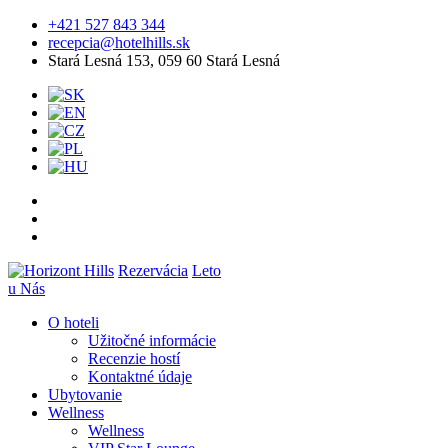
+421 527 843 344
recepcia@hotelhills.sk
Stará Lesná 153, 059 60 Stará Lesná
Rezervácia
Leto
u Nás
O hoteli
Užitočné informácie
Recenzie hostí
Kontaktné údaje
Ubytovanie
Wellness
Wellness