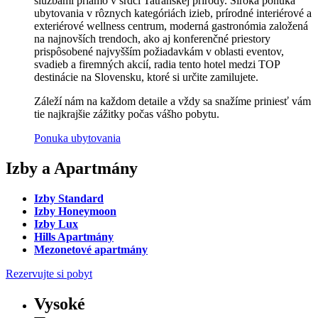
službami priamo v srdci Tatranskej prírody. Široká ponuka
ubytovania v rôznych kategóriách izieb, prírodné interiérové a
exteriérové wellness centrum, moderná gastronómia založená
na najnovších trendoch, ako aj konferenčné priestory
prispôsobené najvyšším požiadavkám v oblasti eventov,
svadieb a firemných akcií, radia tento hotel medzi TOP
destinácie na Slovensku, ktoré si určite zamilujete.
Záleží nám na každom detaile a vždy sa snažíme priniesť vám
tie najkrajšie zážitky počas vášho pobytu.
Ponuka ubytovania
Izby a Apartmány
Izby Standard
Izby Honeymoon
Izby Lux
Hills Apartmány
Mezonetové apartmány
Rezervujte si pobyt
Vysoké