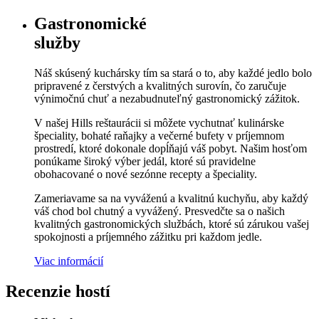
Gastronomické
služby
Náš skúsený kuchársky tím sa stará o to, aby každé jedlo bolo
pripravené z čerstvých a kvalitných surovín, čo zaručuje
výnimočnú chuť a nezabudnuteľný gastronomický zážitok.
V našej Hills reštaurácii si môžete vychutnať kulinárske
špeciality, bohaté raňajky a večerné bufety v príjemnom
prostredí, ktoré dokonale dopĺňajú váš pobyt. Našim hosťom
ponúkame široký výber jedál, ktoré sú pravidelne
obohacované o nové sezónne recepty a špeciality.
Zameriavame sa na vyváženú a kvalitnú kuchyňu, aby každý
váš chod bol chutný a vyvážený. Presvedčte sa o našich
kvalitných gastronomických službách, ktoré sú zárukou vašej
spokojnosti a príjemného zážitku pri každom jedle.
Viac informácií
Recenzie hostí