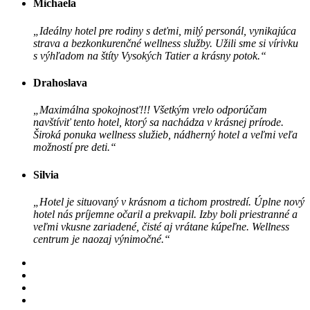
Michaela
„Ideálny hotel pre rodiny s deťmi, milý personál, vynikajúca
strava a bezkonkurenčné wellness služby. Užili sme si vírivku
s výhľadom na štíty Vysokých Tatier a krásny potok.“
Drahoslava
„Maximálna spokojnosť!!! Všetkým vrelo odporúčam
navštíviť tento hotel, ktorý sa nachádza v krásnej prírode.
Široká ponuka wellness služieb, nádherný hotel a veľmi veľa
možností pre deti.“
Silvia
„Hotel je situovaný v krásnom a tichom prostredí. Úplne nový
hotel nás príjemne očaril a prekvapil. Izby boli priestranné a
veľmi vkusne zariadené, čisté aj vrátane kúpeľne. Wellness
centrum je naozaj výnimočné.“