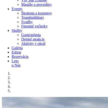
VIP Star Lounge
Masáže a procedúry
Eventy
Školenia a kongresy
Teambuildingy
Svadby
Firemné večierky
Služby
Gastronómia
Detské atrakcie
Aktivity v okolí
Galéria
Eshop
Rezervácia
Leto
u Nás