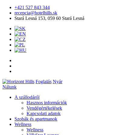
+421 527 843 344
recepcia@hotelhills.sk
Stará Lesná 153, 059 60 Stará Lesná
Foglalás
Nyár
Nálunk
A szállodáról
Hasznos információk
Vendégértékelések
Kapcsolati adatok
Szobák és apartmanok
Wellness
Wellness