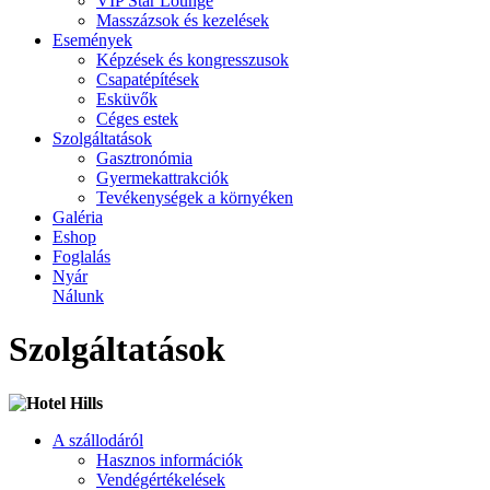
VIP Star Lounge
Masszázsok és kezelések
Események
Képzések és kongresszusok
Csapatépítések
Esküvők
Céges estek
Szolgáltatások
Gasztronómia
Gyermekattrakciók
Tevékenységek a környéken
Galéria
Eshop
Foglalás
Nyár
Nálunk
Szolgáltatások
A szállodáról
Hasznos információk
Vendégértékelések