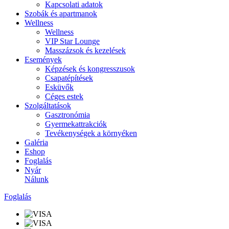
Kapcsolati adatok
Szobák és apartmanok
Wellness
Wellness
VIP Star Lounge
Masszázsok és kezelések
Események
Képzések és kongresszusok
Csapatépítések
Esküvők
Céges estek
Szolgáltatások
Gasztronómia
Gyermekattrakciók
Tevékenységek a környéken
Galéria
Eshop
Foglalás
Nyár
Nálunk
Foglalás