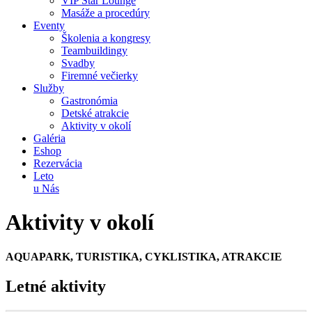
VIP Star Lounge
Masáže a procedúry
Eventy
Školenia a kongresy
Teambuildingy
Svadby
Firemné večierky
Služby
Gastronómia
Detské atrakcie
Aktivity v okolí
Galéria
Eshop
Rezervácia
Leto
u Nás
Aktivity v okolí
AQUAPARK, TURISTIKA, CYKLISTIKA, ATRAKCIE
Letné aktivity