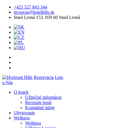
+421 527 843 344
recepcia@hotelhills.sk
Stará Lesná 153, 059 60 Stará Lesná
Rezervácia
Leto
u Nás
O hoteli
Užitočné informácie
Recenzie hostí
Kontaktné údaje
Ubytovanie
Wellness
Wellness