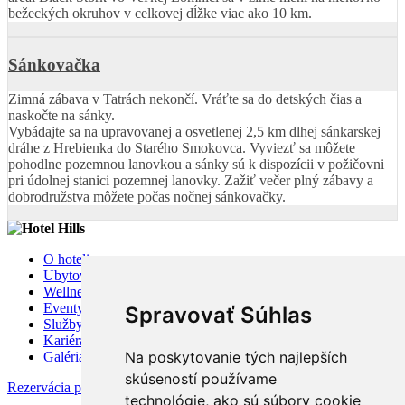
bežeckých okruhov v celkovej dĺžke viac ako 10 km.
Sánkovačka
Zimná zábava v Tatrách nekončí. Vráťte sa do detských čias a
naskočte na sánky.
Vybádajte sa na upravovanej a osvetlenej 2,5 km dlhej sánkarskej
dráhe z Hrebienka do Starého Smokovca. Vyviezť sa môžete
pohodlne pozemnou lanovkou a sánky sú k dispozícii v požičovni
pri údolnej stanici pozemnej lanovky. Zažiť večer plný zábavy a
dobrodružstva môžete počas nočnej sánkovačky.
O hoteli
Ubytovanie
Wellness
Eventy
Spravovať Súhlas
Služby
Kariéra
Na poskytovanie tých najlepších
Galéria
skúseností používame
Rezervácia pobytu
technológie, ako sú súbory cookie