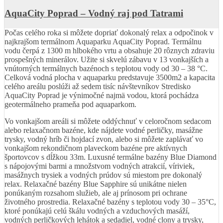
AquaCity Poprad – Vodný raj pod Tatrami
Počas celého roka si môžete dopriať dokonalý relax a odpočinok v
najkrajšom termálnom Aquaparku AquaCity Poprad. Termálnu
vodu čerpá z 1300 m hlbokého vrtu a obsahuje 20 rôznych zdraviu
prospešných minerálov. Užite si skvelú zábavu v 13 vonkajších a
vnútorných termálnych bazénoch s teplotou vody od 30 – 38 °C.
Celková vodná plocha v aquaparku predstavuje 3500m2 a kapacita
celého areálu poslúži až sedem tisíc návštevníkov Stredisko
AquaCity Poprad je výnimočné najmä vodou, ktorá pochádza
geotermálneho prameňa pod aquaparkom.
Vo vonkajšom areáli si môžete oddýchnuť v celoročnom sedacom
alebo relaxačnom bazéne, kde nájdete vodné perličky, masážne
trysky, vodný hríb či hojdací zvon, alebo si môžete zaplávať vo
vonkajšom rekondičnom plaveckom bazéne pre aktívnych
športovcov s dĺžkou 33m. Luxusné termálne bazény Blue Diamond
s nápojovými barmi a množstvom vodných atrakcií, víriviek,
masážnych trysiek a vodných prúdov sú miestom pre dokonalý
relax. Relaxačné bazény Blue Sapphire sú unikátne nielen
ponúkaným rozsahom služieb, ale aj prínosom pri ochrane
životného prostredia. Relaxačné bazény s teplotou vody 30 – 35°C,
ktoré ponúkajú celú škálu vodných a vzduchových masáží,
vodných perličkových lehátok a sedadiel, vodné clony a trysky,