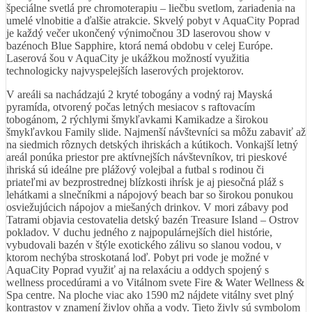
špeciálne svetlá pre chromoterapiu – liečbu svetlom, zariadenia na
umelé vlnobitie a ďalšie atrakcie. Skvelý pobyt v AquaCity Poprad
je každý večer ukončený výnimočnou 3D laserovou show v
bazénoch Blue Sapphire, ktorá nemá obdobu v celej Európe.
Laserová šou v AquaCity je ukážkou možností využitia
technologicky najvyspelejších laserových projektorov.
V areáli sa nachádzajú 2 kryté tobogány a vodný raj Mayská
pyramída, otvorený počas letných mesiacov s raftovacím
tobogánom, 2 rýchlymi šmykľavkami Kamikadze a širokou
šmykľavkou Family slide. Najmenší návštevníci sa môžu zabaviť až
na siedmich rôznych detských ihriskách a kútikoch. Vonkajší letný
areál ponúka priestor pre aktívnejších návštevníkov, tri pieskové
ihriská sú ideálne pre plážový volejbal a futbal s rodinou či
priateľmi av bezprostrednej blízkosti ihrísk je aj piesočná pláž s
lehátkami a slnečníkmi a nápojový beach bar so širokou ponukou
osviežujúcich nápojov a miešaných drinkov. V mori zábavy pod
Tatrami objavia cestovatelia detský bazén Treasure Island – Ostrov
pokladov. V duchu jedného z najpopulárnejších diel histórie,
vybudovali bazén v štýle exotického zálivu so slanou vodou, v
ktorom nechýba stroskotaná loď. Pobyt pri vode je možné v
AquaCity Poprad využiť aj na relaxáciu a oddych spojený s
wellness procedúrami a vo Vitálnom svete Fire & Water Wellness &
Spa centre. Na ploche viac ako 1590 m2 nájdete vitálny svet plný
kontrastov v znamení živlov ohňa a vody. Tieto živly sú symbolom