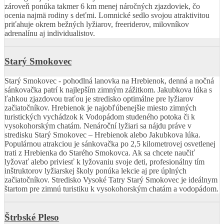
zároveň ponúka takmer 6 km menej náročných zjazdoviek, čo
ocenia najmä rodiny s deťmi. Lomnické sedlo svojou atraktivitou
priťahuje okrem bežných lyžiarov, freeriderov, milovníkov
adrenalínu aj individualistov.
Starý Smokovec
Starý Smokovec - pohodlná lanovka na Hrebienok, denná a nočná
sánkovačka patrí k najlepším zimným zážitkom. Jakubkova lúka s
ľahkou zjazdovou traťou je stredisko optimálne pre lyžiarov
začiatočníkov. Hrebienok je najobľúbenejšie miesto zimných
turistických vychádzok k Vodopádom studeného potoka či k
vysokohorským chatám. Nenároční lyžiari sa nájdu práve v
stredisku Starý Smokovec – Hrebienok alebo Jakubkova lúka.
Populárnou atrakciou je sánkovačka po 2,5 kilometrovej osvetlenej
trati z Hrebienka do Starého Smokovca. Ak sa chcete naučiť
lyžovať alebo priviesť k lyžovaniu svoje deti, profesionálny tím
inštruktorov lyžiarskej školy ponúka lekcie aj pre úplných
začiatočníkov. Stredisko Vysoké Tatry Starý Smokovec je ideálnym
štartom pre zimnú turistiku k vysokohorským chatám a vodopádom.
Štrbské Pleso