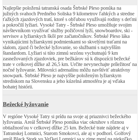
Najlepšie položená tatranská osada Štrbské Pleso ponúka na
južných svahoch Predného Soliska 9 kilometrov ľahkých a stredne
ťažkých zjazdových tratí, ktoré s obľubou využívajú rodiny s deťmi
a pokročilí lyžiari. Vysoké Tatry - Štrbské Pleso umožňuje svojim
návštevníkom využívať služby požičovní lyží, snowboardov, ski -
servisov a lyžiarskych škôl pre začiatočníkov. Štrbské Pleso láka
vynikajúcimi lyžiarskymi podmienkami so skvelými traťami na
slalom, zjazd či bežecké lyžovanie, so službami s najvyšším
štandardom. Lyžiari si túto zimnú sezónu vychutnajú 9 km
zasnežovaných zjazdoviek, pre bežkárov sú k dispozícii bežecké
trate v celkovej dĺžke až 26,5 km. Určite nevynechajte príležitosť na
nočné lyžovanie. Milovníci adrenalínu môžu navštíviť atraktívny
snowpark. Štrbské Pleso je najvyššie položeným lyžiarskym
strediskom na Slovensku a jeho kúzelná atmosféra je aj vďaka
bohatej histórii.
Bežecké lyžovanie
V regióne Vysoké Tatry si prídu na svoje aj priaznivci bežeckého
lyžovania. Areál Štrbské Pleso ponúka viac okruhov s rôznou
obtiažnosťou v celkovej dĺžke 25 km. Bežecké trate nájdete aj v
Tatranskej Lomnici, Starom Smokovci, ale aj v podhorí. Golfový
areál Black Stork vo Veľkej Lomnici sa v zime mení na niekoľko