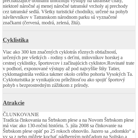
prechádzajúce dolinami umožňujú výstupy na tatranské chaty,
niektoré náročné aj menej náročné tatranské vrcholy aj prechody
cez tatranské sedlá. Všetky turistické chodníky, určené na pohyb
návštevníkov v Tatranskom národnom parku sú vyznačené
značkami (červená, modrá, zelená, žltá).
Cyklistika
Viac ako 300 km značených cyklotrás rôznych obtiažností,
určených pre všetkých - rodiny s deťmi, milovníkov horskej a
cestnej cyklistiky, športovcov i začínajúcich cyklistov.Rovinaté trate
v podhorí, exponované výstupy až pod najvyššie štíty Tatier,
cyklomagistrála vedúca takmer okolo celého pohoria Vysokých Ta.
Cykloturistika je vynikajúcou príležitosťou ako spojiť športový
pohyb s bezprostredným zážitkom z prírody.
Atrakcie
ČLUNKOVANIE
Tradícia člnkovania na Štrbskom plese a na Novom Štrbskom plese
má viac ako 130-ročnú históriu. 5. júla 2008 sa člnkovanie na
Štrbskom plese opäť po 25 rokoch obnovilo. Jazero sa „odomklo“ a
vy sa z neho môžete kochať nádherným pohľadom na Solisko a