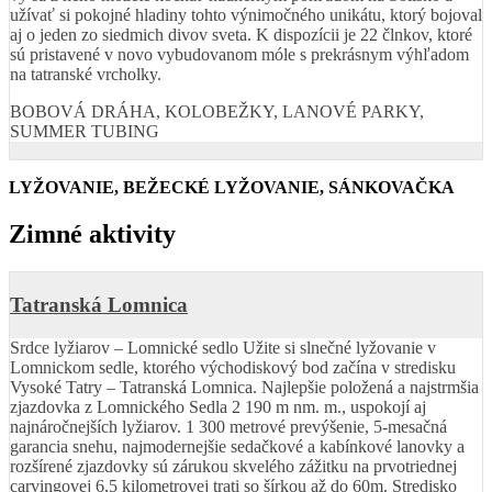
užívať si pokojné hladiny tohto výnimočného unikátu, ktorý bojoval
aj o jeden zo siedmich divov sveta. K dispozícii je 22 člnkov, ktoré
sú pristavené v novo vybudovanom móle s prekrásnym výhľadom
na tatranské vrcholky.
BOBOVÁ DRÁHA, KOLOBEŽKY, LANOVÉ PARKY,
SUMMER TUBING
LYŽOVANIE, BEŽECKÉ LYŽOVANIE, SÁNKOVAČKA
Zimné aktivity
Tatranská Lomnica
Srdce lyžiarov – Lomnické sedlo Užite si slnečné lyžovanie v
Lomnickom sedle, ktorého východiskový bod začína v stredisku
Vysoké Tatry – Tatranská Lomnica. Najlepšie položená a najstrmšia
zjazdovka z Lomnického Sedla 2 190 m nm. m., uspokojí aj
najnáročnejších lyžiarov. 1 300 metrové prevýšenie, 5-mesačná
garancia snehu, najmodernejšie sedačkové a kabínkové lanovky a
rozšírené zjazdovky sú zárukou skvelého zážitku na prvotriednej
carvingovej 6,5 kilometrovej trati so šírkou až do 60m. Stredisko