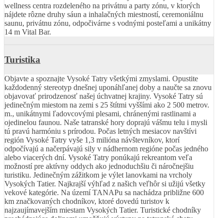
wellness centra rozdeleného na privátnu a party zónu, v ktorých
nájdete rôzne druhy sáun a inhalačných miestností, ceremoniálnu
saunu, privátnu zónu, odpočivárne s vodnými posteľami a unikátny
14 m Vital Bar.
Turistika
Objavte a spoznajte Vysoké Tatry všetkými zmyslami. Opustite
každodenný stereotyp dnešnej uponáhľanej doby a naučte sa znovu
objavovať prirodzenosť našej úchvatnej krajiny. Vysoké Tatry sú
jedinečným miestom na zemi s 25 štítmi vyššími ako 2 500 metrov.
m., unikátnymi ľadovcovými plesami, chránenými rastlinami a
ojedinelou faunou. Naše tatranské hory doprajú vášmu telu i mysli
tú pravú harmóniu s prírodou. Počas letných mesiacov navštívi
región Vysoké Tatry vyše 1,3 milióna návštevníkov, ktorí
odpočívajú a načerpávajú sily v nádhernom regióne počas jedného
alebo viacerých dní. Vysoké Tatry ponúkajú rekreantom veľa
možností pre aktívny oddych ako jednoduchšiu či náročnejšiu
turistiku. Jedinečným zážitkom je výlet lanovkami na vrcholy
Vysokých Tatier. Najkrajší výhľad z našich veľhôr si užijú všetky
vekové kategórie. Na území TANAPu sa nachádza približne 600
km značkovaných chodníkov, ktoré dovedú turistov k
najzaujímavejším miestam Vysokých Tatier. Turistické chodníky