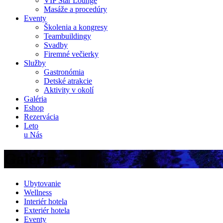
VIP Star Lounge
Masáže a procedúry
Eventy
Školenia a kongresy
Teambuildingy
Svadby
Firemné večierky
Služby
Gastronómia
Detské atrakcie
Aktivity v okolí
Galéria
Eshop
Rezervácia
Leto
u Nás
Galéria
Ubytovanie
Wellness
Interiér hotela
Exteriér hotela
Eventy