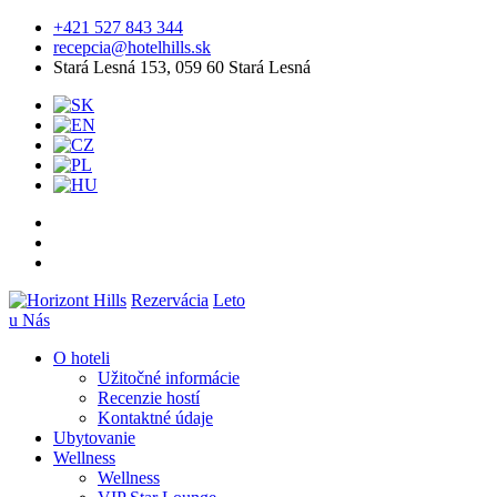
+421 527 843 344
recepcia@hotelhills.sk
Stará Lesná 153, 059 60 Stará Lesná
Rezervácia
Leto
u Nás
O hoteli
Užitočné informácie
Recenzie hostí
Kontaktné údaje
Ubytovanie
Wellness
Wellness