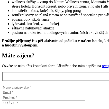
wellness služby – vstup do Nature Wellness centra, Mountain 
střeše hotelu Horizont Resort, nebo privátní zóna v hotelu Hills
lukostřelba, xbox, kulečník, šipky, ping pong
soutěžní kvízy na různá témata nebo navržená speciálně pro vá
aquaaerobik, škola tance
lyžování, bruslení, zimní hokej
zábavné nafukovací atrakce
pestrou nabídku teambuildingových a animačních aktivit šitých
Prožijte příjemný čas při aktivním odpočinku v našem hotelu, kde
a hudební vystoupení.
Máte zájem?
Ozvěte se nám přes kontaktní formulář níže nebo nám napište na
rece