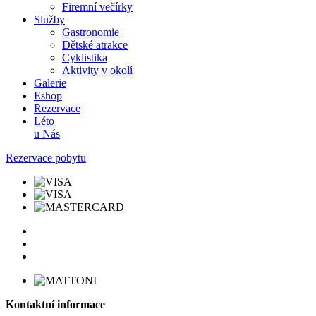
Firemní večírky
Služby
Gastronomie
Dětské atrakce
Cyklistika
Aktivity v okolí
Galerie
Eshop
Rezervace
Léto
u Nás
Rezervace pobytu
Kontaktní informace