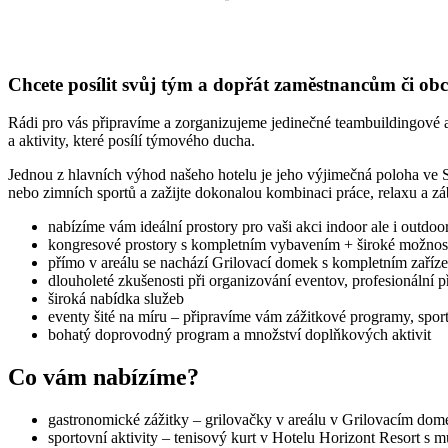
Chcete posílit svůj tým a dopřát zaměstnancům či 
Rádi pro vás připravíme a zorganizujeme jedinečné teambuildingové a
a aktivity, které posílí týmového ducha.
Jednou z hlavních výhod našeho hotelu je jeho výjimečná poloha ve St
nebo zimních sportů a zažijte dokonalou kombinaci práce, relaxu a zá
nabízíme vám ideální prostory pro vaši akci indoor ale i outdoo
kongresové prostory s kompletním vybavením + široké možnosti
přímo v areálu se nachází Grilovací domek s kompletním zaří
dlouholeté zkušenosti při organizování eventov, profesionální př
široká nabídka služeb
eventy šité na míru – připravíme vám zážitkové programy, spo
bohatý doprovodný program a množství doplňkových aktivit
Co vám nabízíme?
gastronomické zážitky – grilovačky v areálu v Grilovacím dom
sportovní aktivity – tenisový kurt v Hotelu Horizont Resort s m