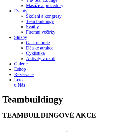
VIP Star Lounge
Masáže a procedury
Eventy
Školení a kongresy
Teambuildingy
Svatby
Firemní večírky
Služby
Gastronomie
Dětské atrakce
Cyklistika
Aktivity v okolí
Galerie
Eshop
Rezervace
Léto
u Nás
Teambuildingy
TEAMBUILDINGOVÉ AKCE