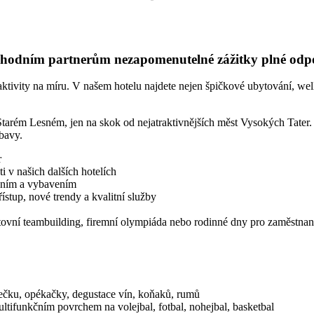
obchodním partnerům nezapomenutelné zážitky plné od
ktivity na míru. V našem hotelu najdete nejen špičkové ubytování, well
arém Lesném, jen na skok od nejatraktivnějších měst Vysokých Tater. Vy
bavy.
r
 v našich dalších hotelích
zením a vybavením
ístup, nové trendy a kvalitní služby
rtovní teambuilding, firemní olympiáda nebo rodinné dny pro zaměstna
ečku, opékačky, degustace vín, koňaků, rumů
ultifunkčním povrchem na volejbal, fotbal, nohejbal, basketbal