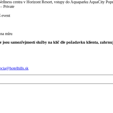
Wellness centra v Horizont Resort, vstupy do Aquaparku AquaCity Popr
 – Private
š event
 na míru
 jsou samozřejmostí služby na klíč dle požadavku klienta, zahrnuj
pcia@hotelhills.sk