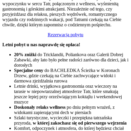
wypoczynku w sercu Tatr, połączonym z wellness, wyśmienitą
gastronomią i górskimi atrakcjami. Niezależnie od tego, czy
przyjeżdżasz dla relaksu, pieszych wędrówek, romantycznego
wyjazdu czy rodzinnych wakacji, pod Tatrami czekają na Ciebie
chwile, dzięki którym zapomnisz o codziennym pośpiechu.
Rezerwacja pobytu
Letni pobyt u nas naprawdę się opłaca!
20% zniżki
do Tricklandii, Poliankova oraz Galerii Dobrej
Zabawki, aby lato było pełne radości zarówno dla dzieci, jak i
dorosłych
Specjalne ceny
do BACHLEDKA Ścieżka w Koronach
Drzew, gdzie czekają na Ciebie zachwycające widoki i
darmowa zjeżdżalnia rurowa
Letnie drinki, wyjątkowa gastronomia oraz wieczory na
tarasie w niepowtarzalnej atmosferze Tatr, które smakują
jeszcze lepiej przy orzeźwiającym koktajlu i weekendowej
muzyce
Doskonały relaks wellness
po dniu pełnym wrażeń, z
widokami zapierającymi dech w piersiach
Szlaki turystyczne, wycieczki i przepiękna tatrzańska
przyroda,
w której zakochasz się od pierwszego wejrzenia
Komfort, odpoczynek i atmosfera, do której będziesz chciał