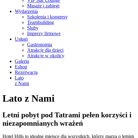
VIP Star Lounge
Masaże i zabiegi
Wydarzenia
Szkolenia i kongresy
Teambuilding
Śluby
Imprezy firmowe
Usługi
Gastronomia
Atrakcje dla dzieci
Atrakcje w okolicy
Galeria
Eshop
Rezerwacja
Lato
z Nami
Lato z Nami
Letni pobyt pod Tatrami pełen korzyści i
niezapomnianych wrażeń
Hotel Hills to idealne miejsce dla wszystkich, którzy marzą o letnim