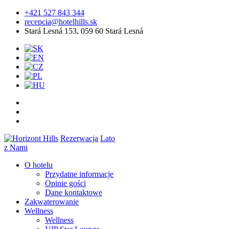
+421 527 843 344
recepcia@hotelhills.sk
Stará Lesná 153, 059 60 Stará Lesná
Rezerwacja
Lato
z Nami
O hotelu
Przydatne informacje
Opinie gości
Dane kontaktowe
Zakwaterowanie
Wellness
Wellness