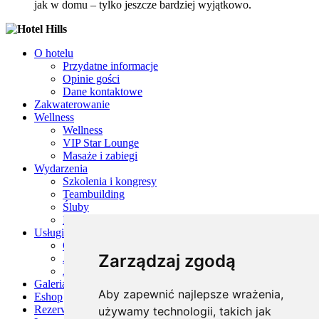
jak w domu – tylko jeszcze bardziej wyjątkowo.
O hotelu
Przydatne informacje
Opinie gości
Dane kontaktowe
Zakwaterowanie
Wellness
Wellness
VIP Star Lounge
Masaże i zabiegi
Wydarzenia
Szkolenia i kongresy
Teambuilding
Śluby
Imprezy firmowe
Usługi
Gastronomia
Zarządzaj zgodą
Atrakcje dla dzieci
Atrakcje w okolicy
Galeria
Aby zapewnić najlepsze wrażenia,
Eshop
Rezerwacja
używamy technologii, takich jak