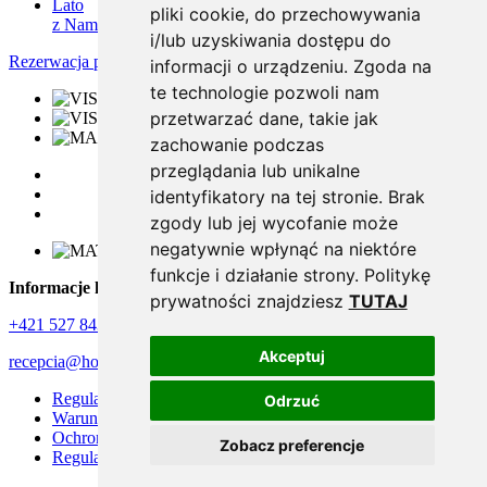
Lato
pliki cookie, do przechowywania
z Nami
i/lub uzyskiwania dostępu do
Rezerwacja pobytu
informacji o urządzeniu. Zgoda na
te technologie pozwoli nam
przetwarzać dane, takie jak
zachowanie podczas
przeglądania lub unikalne
identyfikatory na tej stronie. Brak
zgody lub jej wycofanie może
negatywnie wpłynąć na niektóre
funkcje i działanie strony. Politykę
Informacje kontaktowe
prywatności znajdziesz
TUTAJ
+421 527 843 344
Akceptuj
recepcia@hotelhills.sk
Regulamin reklamacji
Odrzuć
Warunki handlowe
Ochrona danych osobowych
Zobacz preferencje
Regulamin zakwaterowania