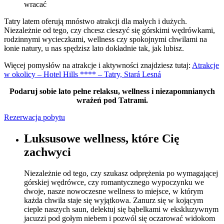
wracać
Tatry latem oferują mnóstwo atrakcji dla małych i dużych.
Niezależnie od tego, czy chcesz cieszyć się górskimi wędrówkami,
rodzinnymi wycieczkami, wellness czy spokojnymi chwilami na
łonie natury, u nas spędzisz lato dokładnie tak, jak lubisz.
Więcej pomysłów na atrakcje i aktywności znajdziesz tutaj:
Atrakcje
w okolicy – Hotel Hills **** – Tatry, Stará Lesná
Podaruj sobie lato pełne relaksu, wellness i niezapomnianych
wrażeń pod Tatrami.
Rezerwacja pobytu
Luksusowe wellness, które Cię
zachwyci
Niezależnie od tego, czy szukasz odprężenia po wymagającej
górskiej wędrówce, czy romantycznego wypoczynku we
dwoje, nasze nowoczesne wellness to miejsce, w którym
każda chwila staje się wyjątkowa. Zanurz się w kojącym
cieple naszych saun, delektuj się bąbelkami w ekskluzywnym
jacuzzi pod gołym niebem i pozwól się oczarować widokom