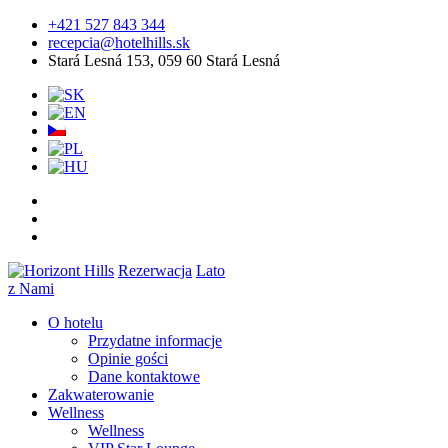
+421 527 843 344
recepcia@hotelhills.sk
Stará Lesná 153, 059 60 Stará Lesná
Rezerwacja
Lato
z Nami
O hotelu
Przydatne informacje
Opinie gości
Dane kontaktowe
Zakwaterowanie
Wellness
Wellness