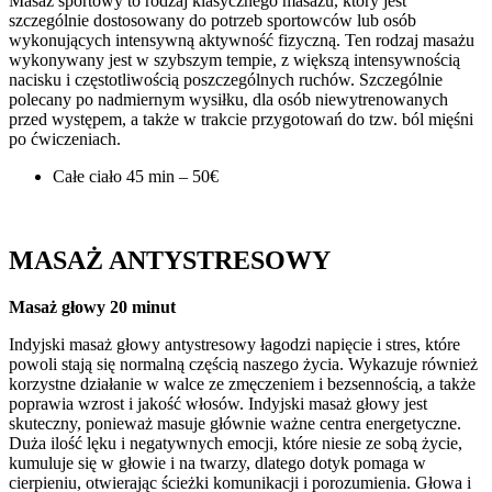
Masaż sportowy to rodzaj klasycznego masażu, który jest
szczególnie dostosowany do potrzeb sportowców lub osób
wykonujących intensywną aktywność fizyczną. Ten rodzaj masażu
wykonywany jest w szybszym tempie, z większą intensywnością
nacisku i częstotliwością poszczególnych ruchów. Szczególnie
polecany po nadmiernym wysiłku, dla osób niewytrenowanych
przed występem, a także w trakcie przygotowań do tzw. ból mięśni
po ćwiczeniach.
Całe ciało 45 min – 50€
MASAŻ ANTYSTRESOWY
Masaż głowy 20 minut
Indyjski masaż głowy antystresowy łagodzi napięcie i stres, które
powoli stają się normalną częścią naszego życia. Wykazuje również
korzystne działanie w walce ze zmęczeniem i bezsennością, a także
poprawia wzrost i jakość włosów. Indyjski masaż głowy jest
skuteczny, ponieważ masuje głównie ważne centra energetyczne.
Duża ilość lęku i negatywnych emocji, które niesie ze sobą życie,
kumuluje się w głowie i na twarzy, dlatego dotyk pomaga w
cierpieniu, otwierając ścieżki komunikacji i porozumienia. Głowa i