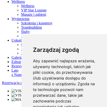
Wellness
Wellness
VIP Star Lounge
Masaże i zabiegi
Wydarzenia
Szkolenia i kongresy
Teambuilding
Śluby
Imprezy firmowe
Usługi
Gastronomia
Zarządzaj zgodą
Atrakcje dla dzieci
Atrakcje w okolicy
Galeria
Aby zapewnić najlepsze wrażenia,
Eshop
Rezerwacja
używamy technologii, takich jak
Lato
pliki cookie, do przechowywania
z Nami
i/lub uzyskiwania dostępu do
Rezerwacja pobytu
informacji o urządzeniu. Zgoda na
te technologie pozwoli nam
przetwarzać dane, takie jak
zachowanie podczas
przeglądania lub unikalne