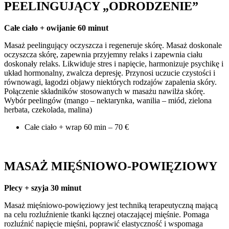
PEELINGUJĄCY „ODRODZENIE”
Całe ciało + owijanie 60 minut
Masaż peelingujący oczyszcza i regeneruje skórę. Masaż doskonale
oczyszcza skórę, zapewnia przyjemny relaks i zapewnia ciału
doskonały relaks. Likwiduje stres i napięcie, harmonizuje psychikę i
układ hormonalny, zwalcza depresję. Przynosi uczucie czystości i
równowagi, łagodzi objawy niektórych rodzajów zapalenia skóry.
Połączenie składników stosowanych w masażu nawilża skórę.
Wybór peelingów (mango – nektarynka, wanilia – miód, zielona
herbata, czekolada, malina)
Całe ciało + wrap 60 min – 70 €
MASAŻ MIĘŚNIOWO-POWIĘZIOWY
Plecy + szyja 30 minut
Masaż mięśniowo-powięziowy jest techniką terapeutyczną mającą
na celu rozluźnienie tkanki łącznej otaczającej mięśnie. Pomaga
rozluźnić napięcie mięśni, poprawić elastyczność i wspomaga