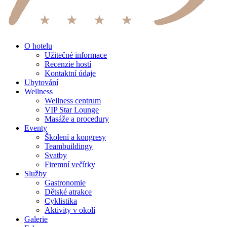
O hotelu
Užitečné informace
Recenzie hostí
Kontaktní údaje
Ubytování
Wellness
Wellness centrum
VIP Star Lounge
Masáže a procedury
Eventy
Školení a kongresy
Teambuildingy
Svatby
Firemní večírky
Služby
Gastronomie
Dětské atrakce
Cyklistika
Aktivity v okolí
Galerie