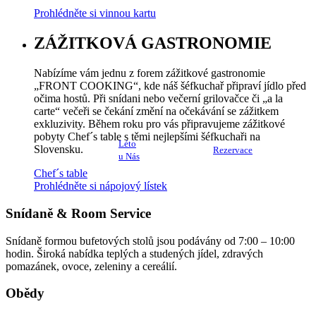
Prohlédněte si vinnou kartu
ZÁŽITKOVÁ GASTRONOMIE
Nabízíme vám jednu z forem zážitkové gastronomie
„FRONT COOKING“, kde náš šéfkuchař připraví jídlo před
očima hostů. Při snídani nebo večerní grilovačce či „a la
carte“ večeři se čekání změní na očekávání se zážitkem
exkluzivity. Během roku pro vás připravujeme zážitkové
pobyty Chef´s table s těmi nejlepšími šéfkuchaři na
Léto
Slovensku.
Rezervace
u Nás
Chef´s table
Prohlédněte si nápojový lístek
Snídaně & Room Service
Snídaně formou bufetových stolů jsou podávány od 7:00 – 10:00
hodin. Široká nabídka teplých a studených jídel, zdravých
pomazánek, ovoce, zeleniny a cereálií.
Obědy