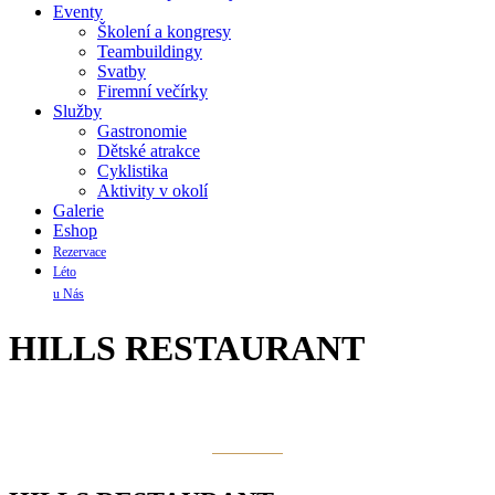
Eventy
Školení a kongresy
Teambuildingy
Svatby
Firemní večírky
Služby
Gastronomie
Dětské atrakce
Cyklistika
Aktivity v okolí
Galerie
Eshop
Rezervace
Léto
u Nás
HILLS RESTAURANT