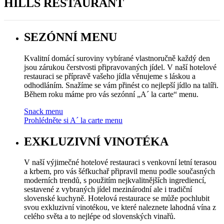
HILLS RESTAURANT
SEZÓNNÍ MENU
Kvalitní domácí suroviny vybírané vlastnoručně každý den
jsou zárukou čerstvosti připravovaných jídel. V naší hotelové
restauraci se přípravě vašeho jídla věnujeme s láskou a
odhodláním. Snažíme se vám přinést co nejlepší jídlo na talíři.
Během roku máme pro vás sezónní „A´ la carte“ menu.
Snack menu
Prohlédněte si A´ la carte menu
EXKLUZIVNÍ VINOTÉKA
V naší výjimečné hotelové restauraci s venkovní letní terasou
a krbem, pro vás šéfkuchař připravil menu podle současných
moderních trendů, s použitím nejkvalitnějších ingrediencí,
sestavené z vybraných jídel mezinárodní ale i tradiční
slovenské kuchyně. Hotelová restaurace se může pochlubit
svou exkluzivní vinotékou, ve které naleznete lahodná vína z
celého světa a to nejlépe od slovenských vinařů.