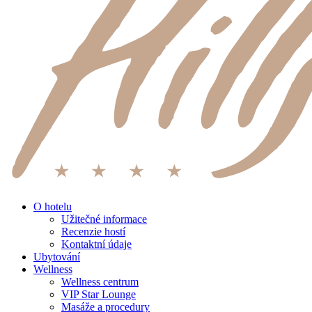
O hotelu
Užitečné informace
Recenzie hostí
Kontaktní údaje
Ubytování
Wellness
Wellness centrum
VIP Star Lounge
Masáže a procedury