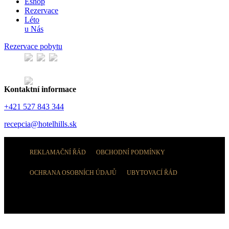
Eshop
Rezervace
Léto
u Nás
Rezervace pobytu
Kontaktní informace
+421 527 843 344
recepcia@hotelhills.sk
REKLAMAČNÍ ŘÁD
OBCHODNÍ PODMÍNKY
OCHRANA OSOBNÍCH ÚDAJŮ
UBYTOVACÍ ŘÁD
© Tatra Trading International s.r.o.